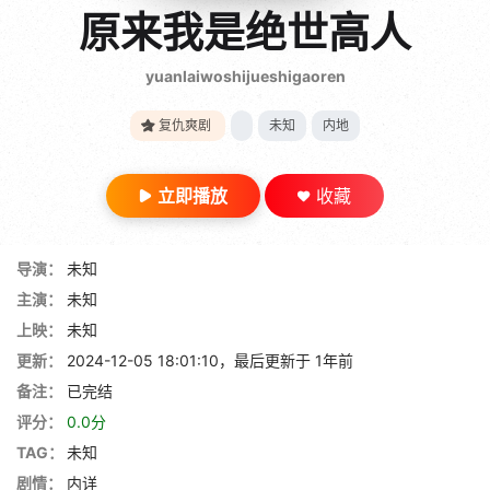
gt 0"}
原来我是绝世高人
28短剧
yuanlaiwoshijueshigaoren
复仇爽剧
未知
内地
立即播放
收藏
导演：
未知
主演：
未知
上映：
未知
更新：
2024-12-05 18:01:10，最后更新于 1年前
备注：
已完结
评分：
0.0分
TAG：
未知
剧情：
内详