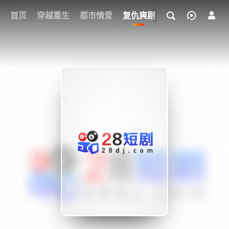
我的观影记录
首页
穿越重生
都市情爱
复仇爽剧
玄幻武侠
奇幻
{if condition="$obj.vod_points