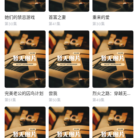
她们的禁忌游戏
首富之妻
重来的爱
她们的禁忌游戏
首富之妻
重来的爱
第30集
第41集
第30集
未知
未知
未知
完美老公的囚鸟计划
尝我
烈火之路：穿越无人区
完美老公的囚鸟计划
尝我
烈火之路：穿越无人区
第51集
第50集
第49集
未知
未知
未知