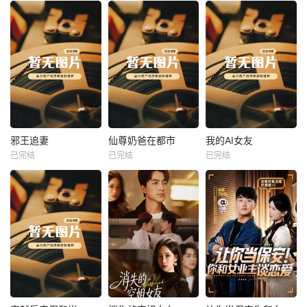
热播
热播
热播
邪王追妻
仙尊奶爸在都市
我的AI女友
已完结
已完结
已完结
邪王追妻
仙尊奶爸在都市
我的AI女友
未知
未知
未知
热播
热播
热播