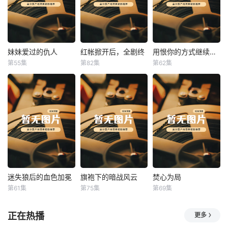
妹妹爱过的仇人
红帐掀开后，全剧终
用恨你的方式继续爱你
妹妹爱过的仇人
红帐掀开后，全剧终
用恨你的方式继续爱你
第55集
第82集
第62集
未知
未知
未知
迷失狼后的血色加冕
旗袍下的暗战风云
焚心为局
迷失狼后的血色加冕
旗袍下的暗战风云
焚心为局
第61集
第75集
第69集
未知
未知
未知
正在热播
更多