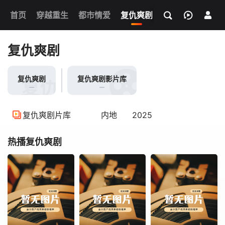
我的观影记录
首页
穿越重生
都市情爱
复仇爽剧
玄幻武侠
奇幻
复仇爽剧
复仇爽剧
复仇爽剧影片库
复仇爽剧
复仇爽剧片库
内地
2025
热播复仇爽剧