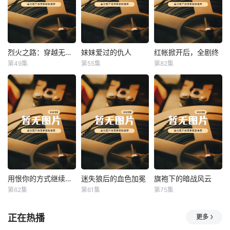
烈火之路：穿越无人区
妹妹爱过的仇人
红帐掀开后，全剧终
烈火之路：穿越无人区
妹妹爱过的仇人
红帐掀开后，全剧终
第49集
第55集
第82集
未知
未知
未知
用恨你的方式继续爱你
迷失狼后的血色加冕
旗袍下的暗战风云
用恨你的方式继续爱你
迷失狼后的血色加冕
旗袍下的暗战风云
第62集
第61集
第75集
未知
未知
未知
正在热播
更多