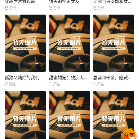
穿越后宫假和尚
消失的空姐女友
让你当保安你和女业主谈恋爱
已完结
已完结
已完结
穿越后宫假和尚
消失的空姐女友
让你当保安你和女业主谈恋爱
未知
未知
未知
热播
热播
热播
孤独又灿烂的我们
甜蜜婚宠：残疾大佬夜夜撩
总裁和千金，隐藏身份闪婚了
已完结
已完结
已完结
孤独又灿烂的我们
甜蜜婚宠：残疾大佬夜夜撩
总裁和千金，隐藏身份闪婚了
未知
未知
未知