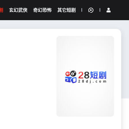
剧
玄幻武侠
奇幻恐怖
其它短剧
我的观影记录
{if condition="$obj.vod_points
gt 0"}