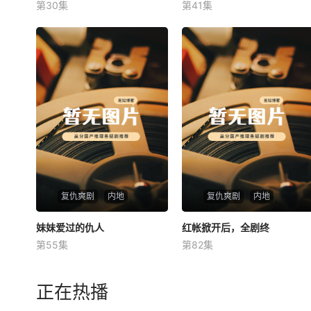
第30集
第41集
未知
未知
复仇爽剧
内地
复仇爽剧
内地
妹妹爱过的仇人
妹妹爱过的仇人
红帐掀开后，全剧终
红帐掀开后，全剧终
第55集
第82集
未知
未知
正在热播