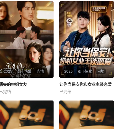
2025
都市情爱
内地
2025
都市情爱
内地
热播
热播
消失的空姐女友
让你当保安你和女业主谈恋爱
消失的空姐女友
让你当保安你和女业主谈恋爱
已完结
已完结
未知
未知