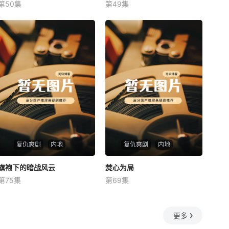
第50集
第49集
未知
未知
复仇爽剧
内地
复仇爽剧
内地
旗袍下的暗战风云
旗袍下的暗战风云
焚心为局
焚心为局
第75集
第69集
未知
未知
更多