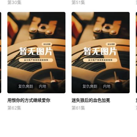
第30集
第51集
未知
未知
复仇爽剧
内地
复仇爽剧
内地
用恨你的方式继续爱你
用恨你的方式继续爱你
迷失狼后的血色加冕
迷失狼后的血色加冕
第62集
第61集
未知
未知