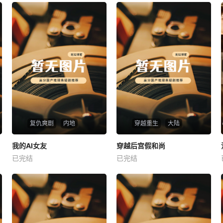
复仇爽剧
内地
穿越重生
大陆
热播
热播
我的AI女友
穿越后宫假和尚
我的AI女友
穿越后宫假和尚
已完结
已完结
未知
未知