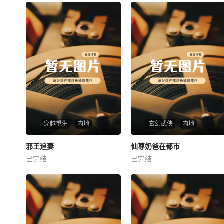
穿越重生
内地
玄幻武侠
内地
热播
热播
邪王追妻
仙尊奶爸在都市
邪王追妻
仙尊奶爸在都市
已完结
已完结
未知
未知