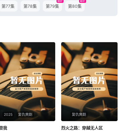
最新
最新
第77集
第78集
第79集
第80集
2025
复仇爽剧
复仇爽剧
尝我
尝我
烈火之路：穿越无人区
烈火之路：穿越无人区