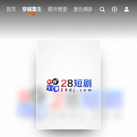
我的观影记录
首页
穿越重生
都市情爱
复仇爽剧
玄幻武侠
奇幻
{if condition="$obj.vod_points