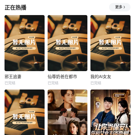
正在热播
更多
热播
热播
热播
邪王追妻
仙尊奶爸在都市
我的AI女友
已完结
已完结
已完结
邪王追妻
仙尊奶爸在都市
我的AI女友
未知
未知
未知