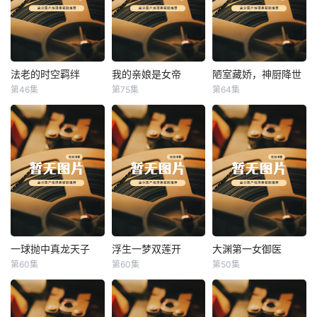
法老的时空羁绊
我的亲娘是女帝
陋室藏娇，神厨降世
法老的时空羁绊
我的亲娘是女帝
陋室藏娇，神厨降世
第46集
第75集
第64集
未知
未知
未知
一球抛中真龙天子
浮生一梦双莲开
大渊第一女御医
一球抛中真龙天子
浮生一梦双莲开
大渊第一女御医
第60集
第60集
第50集
未知
未知
未知