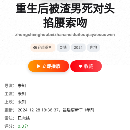
gt 0"}
重生后被渣男死对头
28短剧
掐腰索吻
zhongshenghoubeizhanansiduitouqiayaosuowen
穿越重生
剧情
2024
内地
立即播放
收藏
导演：
未知
主演：
未知
上映：
未知
更新：
2024-12-28 18:36:37，最后更新于 1年前
备注：
已完结
评分：
0.0分