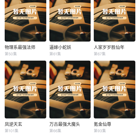
物理系最强法师
逼嫁小蛇妖
人家岁岁胜仙年
物理系最强法师
逼嫁小蛇妖
人家岁岁胜仙年
第50集
第61集
第67集
未知
未知
未知
凤逆天玄
万古最强大魔头
氪金仙尊
凤逆天玄
万古最强大魔头
氪金仙尊
第101集
第66集
第93集
未知
未知
未知