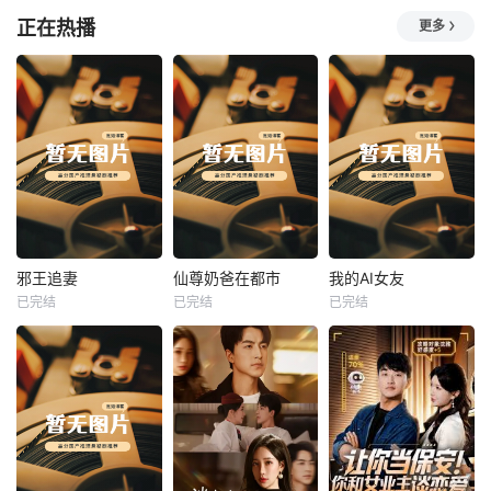
正在热播
更多
热播
热播
热播
邪王追妻
仙尊奶爸在都市
我的AI女友
已完结
已完结
已完结
邪王追妻
仙尊奶爸在都市
我的AI女友
未知
未知
未知