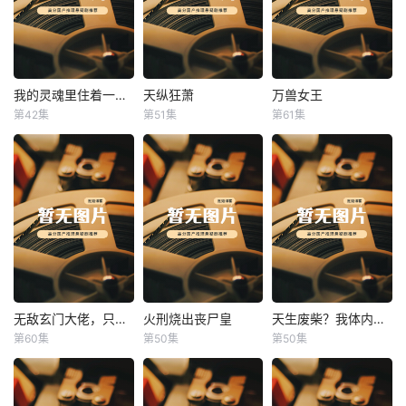
我的灵魂里住着一条龙
天纵狂萧
万兽女王
我的灵魂里住着一条龙
天纵狂萧
万兽女王
第42集
第51集
第61集
未知
未知
未知
无敌玄门大佬，只听姐姐的话
火刑烧出丧尸皇
天生废柴？我体内有神血
无敌玄门大佬，只听姐姐的话
火刑烧出丧尸皇
天生废柴？我体内有神血
第60集
第50集
第50集
未知
未知
未知