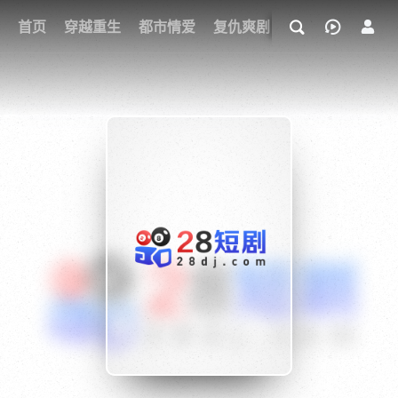
我的观影记录
首页
穿越重生
都市情爱
复仇爽剧
玄幻武侠
奇幻
{if condition="$obj.vod_points