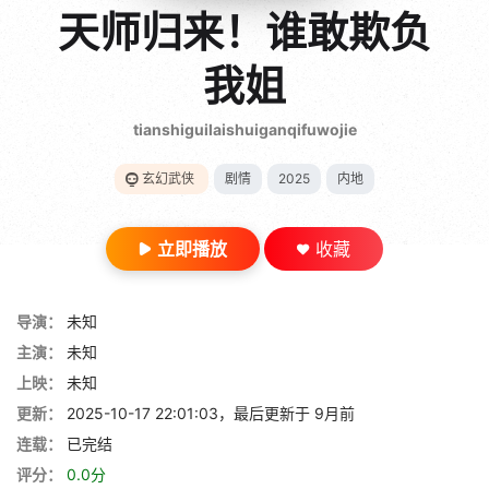
gt 0"}
天师归来！谁敢欺负
28短剧
我姐
tianshiguilaishuiganqifuwojie
玄幻武侠
剧情
2025
内地
立即播放
收藏
导演：
未知
主演：
未知
上映：
未知
更新：
2025-10-17 22:01:03，最后更新于 9月前
连载：
已完结
评分：
0.0分