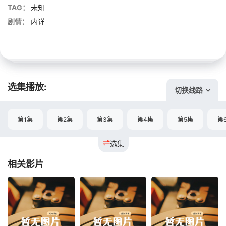
TAG：
未知
剧情：
内详
选集播放:
切换线路
第1集
第2集
第3集
第4集
第5集
第
选集
相关影片