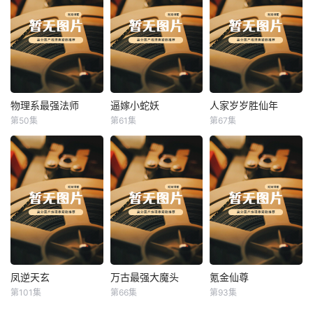
物理系最强法师
逼嫁小蛇妖
人家岁岁胜仙年
物理系最强法师
逼嫁小蛇妖
人家岁岁胜仙年
第50集
第61集
第67集
未知
未知
未知
凤逆天玄
万古最强大魔头
氪金仙尊
凤逆天玄
万古最强大魔头
氪金仙尊
第101集
第66集
第93集
未知
未知
未知