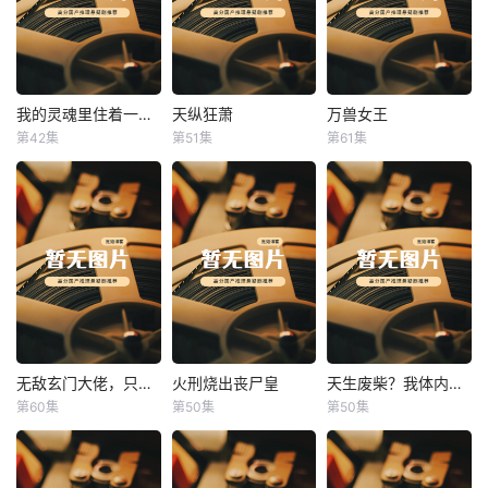
我的灵魂里住着一条龙
天纵狂萧
万兽女王
我的灵魂里住着一条龙
天纵狂萧
万兽女王
第42集
第51集
第61集
未知
未知
未知
无敌玄门大佬，只听姐姐的话
火刑烧出丧尸皇
天生废柴？我体内有神血
无敌玄门大佬，只听姐姐的话
火刑烧出丧尸皇
天生废柴？我体内有神血
第60集
第50集
第50集
未知
未知
未知