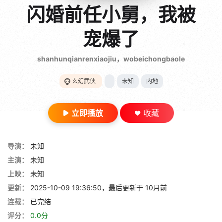
gt 0"}
闪婚前任小舅，我被
28短剧
宠爆了
shanhunqianrenxiaojiu，wobeichongbaole
玄幻武侠
未知
内地
立即播放
收藏
导演：
未知
主演：
未知
上映：
未知
更新：
2025-10-09 19:36:50，最后更新于 10月前
连载：
已完结
评分：
0.0分