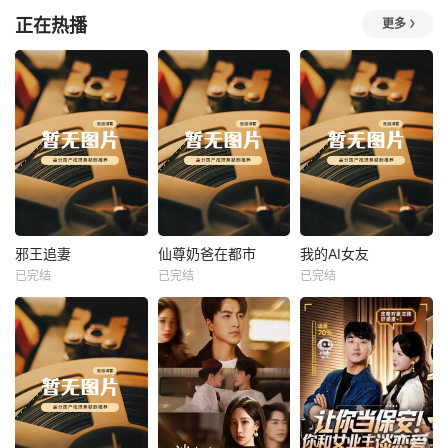
正在热播
更多
热播
热播
热播
邪王追妻
仙尊奶爸在都市
我的AI女友
已完结
已完结
已完结
邪王追妻
仙尊奶爸在都市
我的AI女友
未知
未知
未知