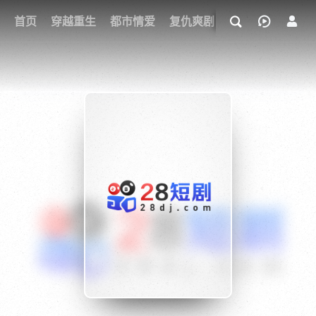
我的观影记录
首页
穿越重生
都市情爱
复仇爽剧
玄幻武侠
奇幻
{if condition="$obj.vod_points