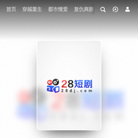
我的观影记录
首页
穿越重生
都市情爱
复仇爽剧
玄幻武侠
奇幻
{if condition="$obj.vod_points