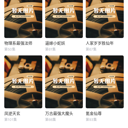
物理系最强法师
逼嫁小蛇妖
人家岁岁胜仙年
物理系最强法师
逼嫁小蛇妖
人家岁岁胜仙年
第50集
第61集
第67集
未知
未知
未知
凤逆天玄
万古最强大魔头
氪金仙尊
凤逆天玄
万古最强大魔头
氪金仙尊
第101集
第66集
第93集
未知
未知
未知