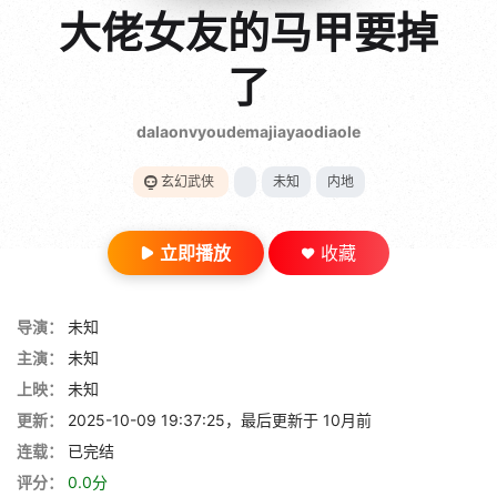
gt 0"}
大佬女友的马甲要掉
28短剧
了
dalaonvyoudemajiayaodiaole
玄幻武侠
未知
内地
立即播放
收藏
导演：
未知
主演：
未知
上映：
未知
更新：
2025-10-09 19:37:25，最后更新于 10月前
连载：
已完结
评分：
0.0分