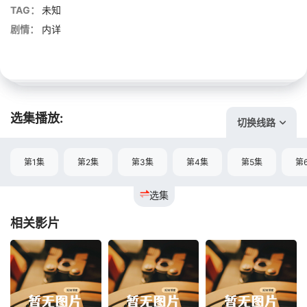
TAG：
未知
剧情：
内详
选集播放:
切换线路
第1集
第2集
第3集
第4集
第5集
第
选集
相关影片