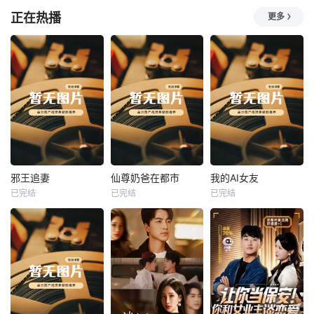
正在热播
更多
热播
热播
热播
邪王追妻
仙尊奶爸在都市
我的AI女友
已完结
已完结
已完结
邪王追妻
仙尊奶爸在都市
我的AI女友
未知
未知
未知