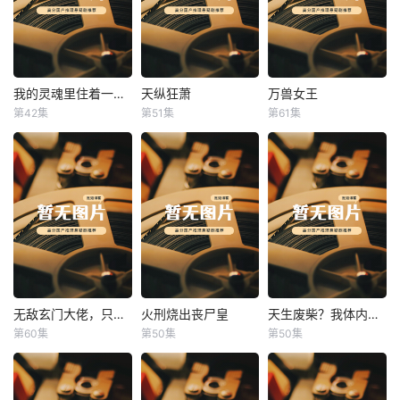
我的灵魂里住着一条龙
天纵狂萧
万兽女王
我的灵魂里住着一条龙
天纵狂萧
万兽女王
第42集
第51集
第61集
未知
未知
未知
无敌玄门大佬，只听姐姐的话
火刑烧出丧尸皇
天生废柴？我体内有神血
无敌玄门大佬，只听姐姐的话
火刑烧出丧尸皇
天生废柴？我体内有神血
第60集
第50集
第50集
未知
未知
未知