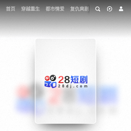
我的观影记录
首页
穿越重生
都市情爱
复仇爽剧
玄幻武侠
奇幻
{if condition="$obj.vod_points