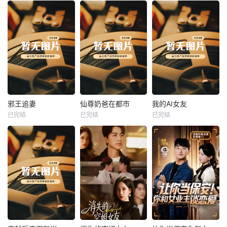
热播
热播
热播
邪王追妻
仙尊奶爸在都市
我的AI女友
已完结
已完结
已完结
邪王追妻
仙尊奶爸在都市
我的AI女友
未知
未知
未知
热播
热播
热播