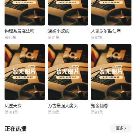
物理系最强法师
逼嫁小蛇妖
人家岁岁胜仙年
物理系最强法师
逼嫁小蛇妖
人家岁岁胜仙年
第50集
第61集
第67集
未知
未知
未知
凤逆天玄
万古最强大魔头
氪金仙尊
凤逆天玄
万古最强大魔头
氪金仙尊
第101集
第66集
第93集
未知
未知
未知
正在热播
更多