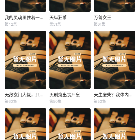
我的灵魂里住着一条龙
天纵狂萧
万兽女王
我的灵魂里住着一条龙
天纵狂萧
万兽女王
第42集
第51集
第61集
未知
未知
未知
无敌玄门大佬，只听姐姐的话
火刑烧出丧尸皇
天生废柴？我体内有神血
无敌玄门大佬，只听姐姐的话
火刑烧出丧尸皇
天生废柴？我体内有神血
第60集
第50集
第50集
未知
未知
未知