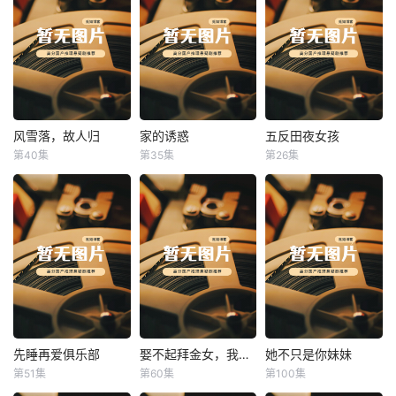
风雪落，故人归
家的诱惑
五反田夜女孩
风雪落，故人归
家的诱惑
五反田夜女孩
第40集
第35集
第26集
未知
未知
未知
先睡再爱俱乐部
娶不起拜金女，我回家当首富
她不只是你妹妹
先睡再爱俱乐部
娶不起拜金女，我回家当首富
她不只是你妹妹
第51集
第60集
第100集
未知
未知
未知