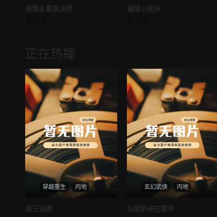
物理系最强法师
物理系最强法师
逼嫁小蛇妖
逼嫁小蛇妖
第50集
第61集
未知
未知
正在热播
穿越重生
内地
玄幻武侠
内地
热播
热播
邪王追妻
仙尊奶爸在都市