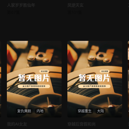
人家岁岁胜仙年
人家岁岁胜仙年
凤逆天玄
凤逆天玄
第67集
第101集
未知
未知
复仇爽剧
内地
穿越重生
大陆
热播
热播
我的AI女友
穿越后宫假和尚