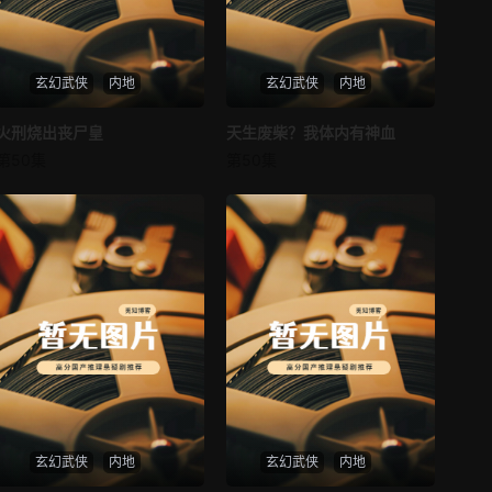
第37集
第38集
玄幻武侠
内地
玄幻武侠
内地
第39集
第40集
火刑烧出丧尸皇
火刑烧出丧尸皇
天生废柴？我体内有神血
天生废柴？我体内有神血
第41集
第42集
第50集
第50集
未知
未知
第43集
第44集
第45集
第46集
第47集
第48集
第49集
第50集
第51集
第52集
第53集
第54集
玄幻武侠
内地
玄幻武侠
内地
第55集
第56集