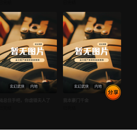
消失的空姐女友
让你当保安你和女业主谈恋爱
已完结
已完结
未知
未知
玄幻武侠
内地
玄幻武侠
内地
热播
热播
陆总住手吧，你虐错夫人了
我本豪门千金
陆总住手吧，你虐错夫人了
我本豪门千金
已完结
已完结
未知
未知