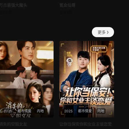
万古最强大魔头
万古最强大魔头
氪金仙尊
氪金仙尊
第57集
第58集
第66集
第93集
未知
未知
最新
最新
第59集
第60集
更多
2025
都市情爱
内地
2025
都市情爱
内地
热播
热播
消失的空姐女友
让你当保安你和女业主谈恋爱