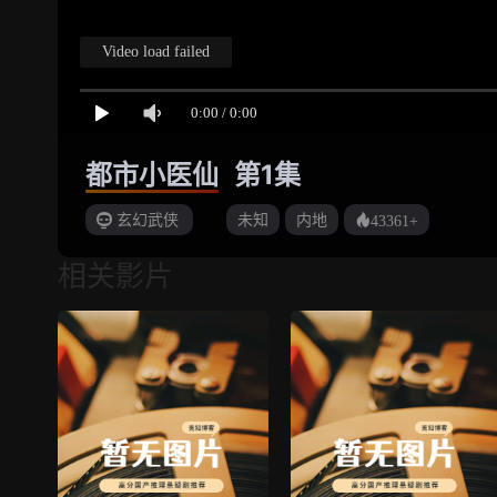
都市小医仙
第1集
玄幻武侠
未知
内地
43361+
相关影片