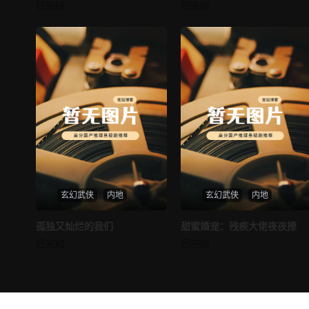
邪王追妻
仙尊奶爸在都市
已完结
已完结
未知
未知
玄幻武侠
内地
玄幻武侠
内地
热播
热播
孤独又灿烂的我们
甜蜜婚宠：残疾大佬夜夜撩
孤独又灿烂的我们
甜蜜婚宠：残疾大佬夜夜撩
已完结
已完结
未知
未知