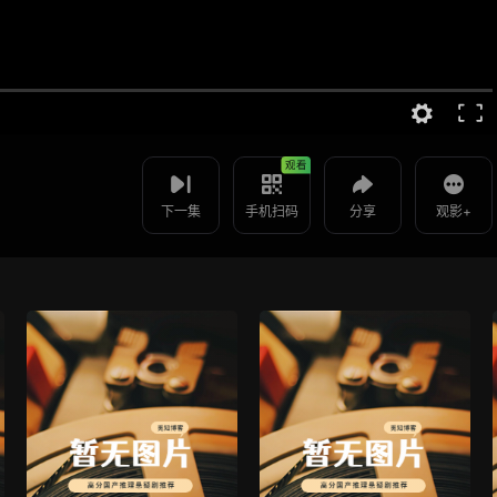
视频报错
如果是遇到无法播放请提交反馈
使用 手机浏览器 扫码观看
投屏到电视
都市小医仙 -第1集
教程：把手机影片投到电视上播放
观看
下一集
手机扫码
分享
观影+