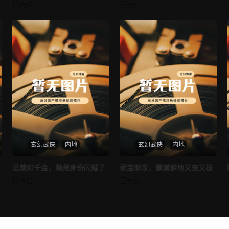
我的AI女友
穿越后宫假和尚
已完结
已完结
未知
未知
玄幻武侠
内地
玄幻武侠
内地
热播
热播
总裁和千金，隐藏身份闪婚了
萌宝助攻，霸道爹地又宠又撩
总裁和千金，隐藏身份闪婚了
萌宝助攻，霸道爹地又宠又撩
已完结
已完结
未知
未知