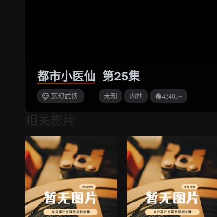
都市小医仙
第25集
玄幻武侠
未知
内地
43405+
相关影片