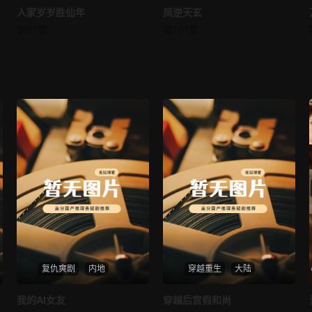
人家岁岁胜仙年
人家岁岁胜仙年
凤逆天玄
凤逆天玄
第67集
第101集
未知
未知
复仇爽剧
内地
穿越重生
大陆
热播
热播
我的AI女友
穿越后宫假和尚