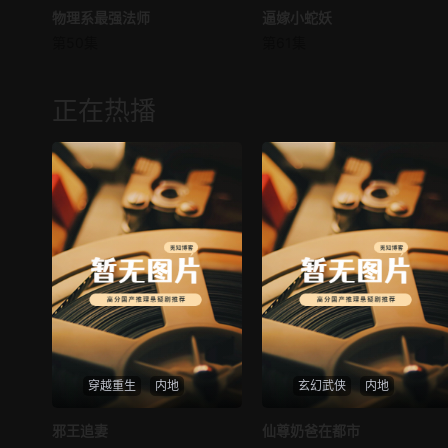
物理系最强法师
物理系最强法师
逼嫁小蛇妖
逼嫁小蛇妖
第50集
第61集
未知
未知
正在热播
穿越重生
内地
玄幻武侠
内地
热播
热播
邪王追妻
仙尊奶爸在都市