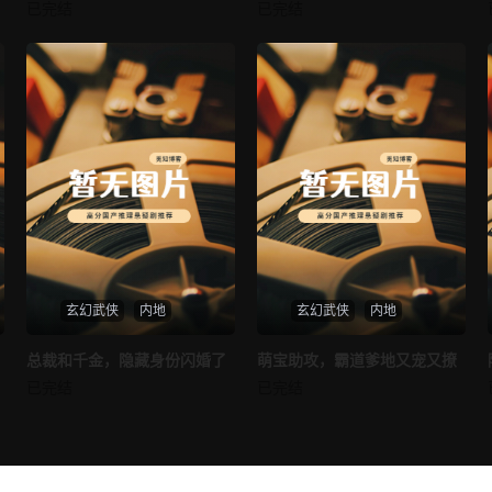
我的AI女友
穿越后宫假和尚
已完结
已完结
未知
未知
玄幻武侠
内地
玄幻武侠
内地
热播
热播
总裁和千金，隐藏身份闪婚了
萌宝助攻，霸道爹地又宠又撩
总裁和千金，隐藏身份闪婚了
萌宝助攻，霸道爹地又宠又撩
已完结
已完结
未知
未知