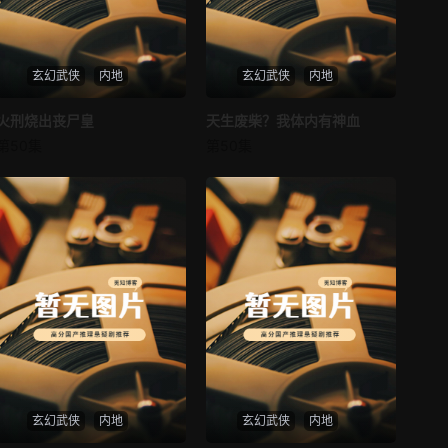
第37集
第38集
玄幻武侠
内地
玄幻武侠
内地
第39集
第40集
火刑烧出丧尸皇
火刑烧出丧尸皇
天生废柴？我体内有神血
天生废柴？我体内有神血
第41集
第42集
第50集
第50集
未知
未知
第43集
第44集
第45集
第46集
第47集
第48集
第49集
第50集
第51集
第52集
第53集
第54集
玄幻武侠
内地
玄幻武侠
内地
第55集
第56集