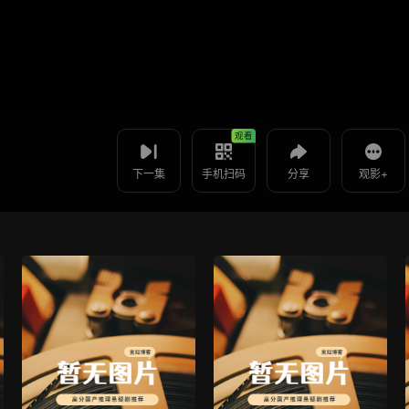
视频报错
如果是遇到无法播放请提交反馈
使用 手机浏览器 扫码观看
投屏到电视
都市小医仙 -第25集
教程：把手机影片投到电视上播放
观看
下一集
手机扫码
分享
观影+