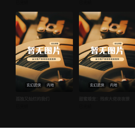
邪王追妻
仙尊奶爸在都市
已完结
已完结
未知
未知
玄幻武侠
内地
玄幻武侠
内地
热播
热播
孤独又灿烂的我们
甜蜜婚宠：残疾大佬夜夜撩
孤独又灿烂的我们
甜蜜婚宠：残疾大佬夜夜撩
已完结
已完结
未知
未知