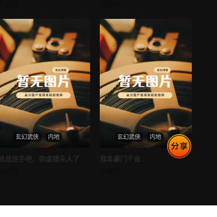
消失的空姐女友
让你当保安你和女业主谈恋爱
已完结
已完结
未知
未知
玄幻武侠
内地
玄幻武侠
内地
热播
热播
陆总住手吧，你虐错夫人了
我本豪门千金
陆总住手吧，你虐错夫人了
我本豪门千金
已完结
已完结
未知
未知