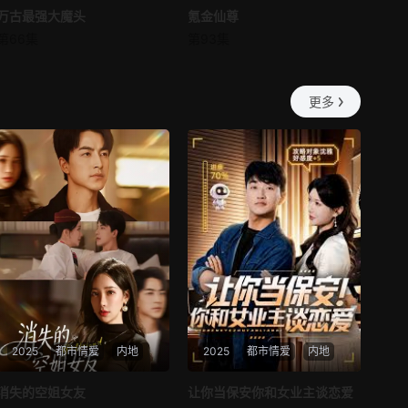
万古最强大魔头
万古最强大魔头
氪金仙尊
氪金仙尊
第57集
第58集
第66集
第93集
未知
未知
最新
最新
第59集
第60集
更多
2025
都市情爱
内地
2025
都市情爱
内地
热播
热播
消失的空姐女友
让你当保安你和女业主谈恋爱