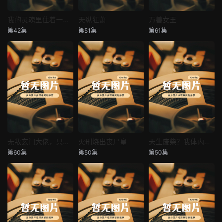
我的灵魂里住着一条龙
天纵狂萧
万兽女王
我的灵魂里住着一条龙
天纵狂萧
万兽女王
第42集
第51集
第61集
未知
未知
未知
无敌玄门大佬，只听姐姐的话
火刑烧出丧尸皇
天生废柴？我体内有神血
无敌玄门大佬，只听姐姐的话
火刑烧出丧尸皇
天生废柴？我体内有神血
第60集
第50集
第50集
未知
未知
未知