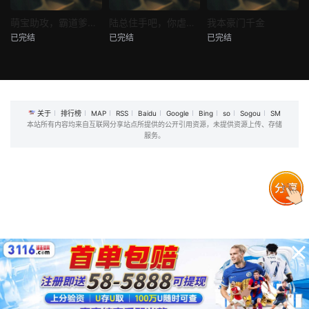
热播
热播
热播
萌宝助攻，霸道爹地又宠又撩
陆总住手吧，你虐错夫人了
我本豪门千金
已完结
已完结
已完结
萌宝助攻，霸道爹地又宠又撩
陆总住手吧，你虐错夫人了
我本豪门千金
未知
未知
未知
关于
排行榜
MAP
RSS
Baidu
Google
Bing
so
Sogou
SM
本站所有内容均来自互联网分享站点所提供的公开引用资源，未提供资源上传、存储
服务。