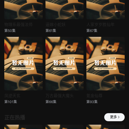
物理系最强法师
逼嫁小蛇妖
人家岁岁胜仙年
物理系最强法师
逼嫁小蛇妖
人家岁岁胜仙年
第50集
第61集
第67集
未知
未知
未知
凤逆天玄
万古最强大魔头
氪金仙尊
凤逆天玄
万古最强大魔头
氪金仙尊
第101集
第66集
第93集
未知
未知
未知
正在热播
更多