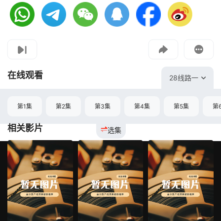
视频报错
如果是遇到无法播放请提交反馈
投屏到电视
教程：把手机影片投到电视上播放
在线观看
28线路一
第1集
第2集
第3集
第4集
第5集
第
相关影片
选集