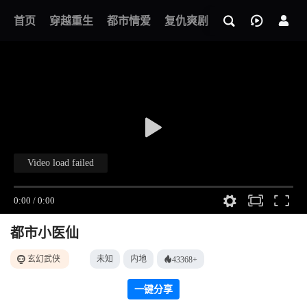
我的观影记录
首页
穿越重生
都市情爱
复仇爽剧
玄幻武侠
奇幻
都市小医仙
玄幻武侠
未知
内地
43368+
一键分享