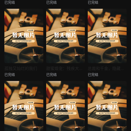
已完结
已完结
已完结
穿越后宫假和尚
消失的空姐女友
让你当保安你和女业主谈恋爱
未知
未知
未知
热播
热播
热播
孤独又灿烂的我们
甜蜜婚宠：残疾大佬夜夜撩
总裁和千金，隐藏身份闪婚了
已完结
已完结
已完结
孤独又灿烂的我们
甜蜜婚宠：残疾大佬夜夜撩
总裁和千金，隐藏身份闪婚了
未知
未知
未知