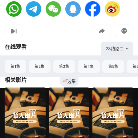
视频报错
如果是遇到无法播放请提交反馈
投屏到电视
教程：把手机影片投到电视上播放
在线观看
28线路二
第1集
第2集
第3集
第4集
第5集
第
相关影片
选集