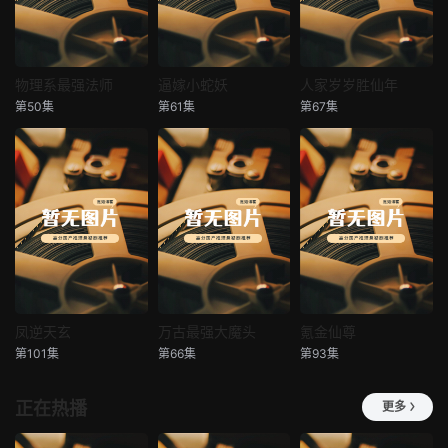
物理系最强法师
逼嫁小蛇妖
人家岁岁胜仙年
物理系最强法师
逼嫁小蛇妖
人家岁岁胜仙年
第50集
第61集
第67集
未知
未知
未知
凤逆天玄
万古最强大魔头
氪金仙尊
凤逆天玄
万古最强大魔头
氪金仙尊
第101集
第66集
第93集
未知
未知
未知
正在热播
更多