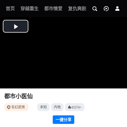
我的观影记录
首页
穿越重生
都市情爱
复仇爽剧
玄幻武侠
奇幻
都市小医仙
玄幻武侠
未知
内地
43374+
一键分享