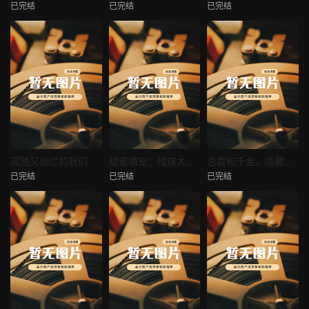
已完结
已完结
已完结
穿越后宫假和尚
消失的空姐女友
让你当保安你和女业主谈恋爱
未知
未知
未知
热播
热播
热播
孤独又灿烂的我们
甜蜜婚宠：残疾大佬夜夜撩
总裁和千金，隐藏身份闪婚了
已完结
已完结
已完结
孤独又灿烂的我们
甜蜜婚宠：残疾大佬夜夜撩
总裁和千金，隐藏身份闪婚了
未知
未知
未知