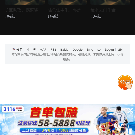
热播
热播
热播
萌宝助攻，霸道爹地又宠又撩
陆总住手吧，你虐错夫人了
我本豪门千金
已完结
已完结
已完结
萌宝助攻，霸道爹地又宠又撩
陆总住手吧，你虐错夫人了
我本豪门千金
未知
未知
未知
关于
排行榜
MAP
RSS
Baidu
Google
Bing
so
Sogou
SM
本站所有内容均来自互联网分享站点所提供的公开引用资源，未提供资源上传、存储
服务。