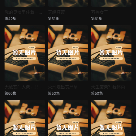
我的灵魂里住着一条龙
天纵狂萧
万兽女王
我的灵魂里住着一条龙
天纵狂萧
万兽女王
第42集
第51集
第61集
未知
未知
未知
无敌玄门大佬，只听姐姐的话
火刑烧出丧尸皇
天生废柴？我体内有神血
无敌玄门大佬，只听姐姐的话
火刑烧出丧尸皇
天生废柴？我体内有神血
第60集
第50集
第50集
未知
未知
未知