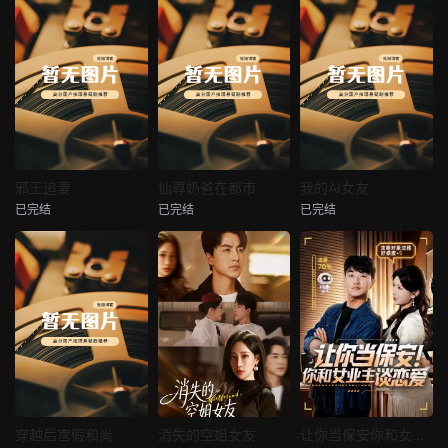
热播
热播
热播
邪王追妻
仙尊奶爸在都市
我的AI女友
已完结
已完结
已完结
邪王追妻
仙尊奶爸在都市
我的AI女友
未知
未知
未知
热播
热播
热播
穿越后宫假和尚
消失的空姐女友
让你当保安你和女业主谈恋爱