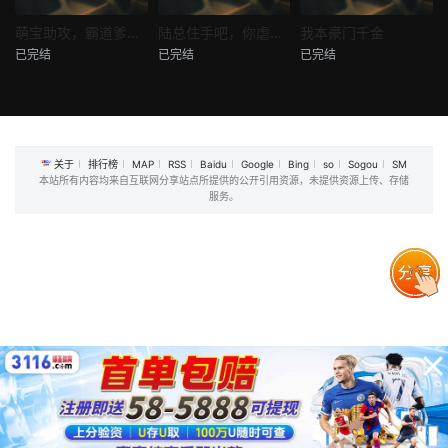
热播
热播
热播
萌宝助攻，霸道爹地又宠又撩
陆总住手吧，你虐错夫人了
我本豪门千金
已完结
已完结
已完结
萌宝助攻，霸道爹地又宠又撩
陆总住手吧，你虐错夫人了
我本豪门千金
未知
未知
未知
关于
排行榜
MAP
RSS
Baidu
Google
Bing
so
Sogou
SM
本站所有内容均来自互联网分享站点所提供的公开引用资源，未提供资源上传、存储
服务。