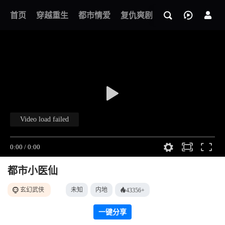
我的观影记录
首页
穿越重生
都市情爱
复仇爽剧
玄幻武侠
奇幻
都市小医仙
玄幻武侠
未知
内地
43356+
一键分享