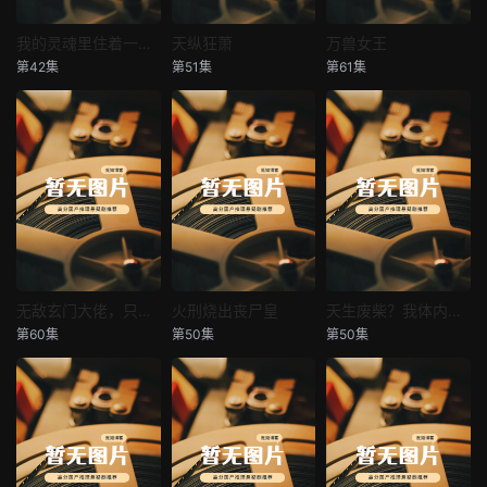
我的灵魂里住着一条龙
天纵狂萧
万兽女王
我的灵魂里住着一条龙
天纵狂萧
万兽女王
第42集
第51集
第61集
未知
未知
未知
无敌玄门大佬，只听姐姐的话
火刑烧出丧尸皇
天生废柴？我体内有神血
无敌玄门大佬，只听姐姐的话
火刑烧出丧尸皇
天生废柴？我体内有神血
第60集
第50集
第50集
未知
未知
未知