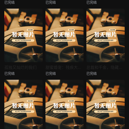
已完结
已完结
已完结
穿越后宫假和尚
消失的空姐女友
让你当保安你和女业主谈恋爱
未知
未知
未知
热播
热播
热播
孤独又灿烂的我们
甜蜜婚宠：残疾大佬夜夜撩
总裁和千金，隐藏身份闪婚了
已完结
已完结
已完结
孤独又灿烂的我们
甜蜜婚宠：残疾大佬夜夜撩
总裁和千金，隐藏身份闪婚了
未知
未知
未知