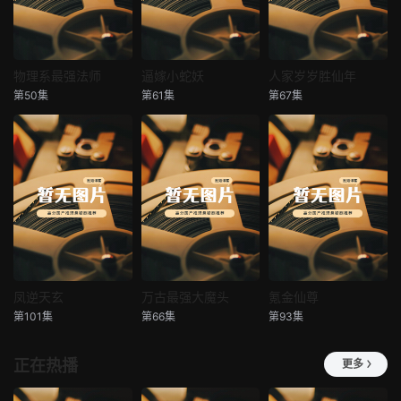
物理系最强法师
逼嫁小蛇妖
人家岁岁胜仙年
物理系最强法师
逼嫁小蛇妖
人家岁岁胜仙年
第50集
第61集
第67集
未知
未知
未知
凤逆天玄
万古最强大魔头
氪金仙尊
凤逆天玄
万古最强大魔头
氪金仙尊
第101集
第66集
第93集
未知
未知
未知
正在热播
更多