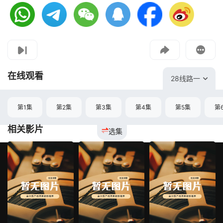
视频报错
如果是遇到无法播放请提交反馈
投屏到电视
教程：把手机影片投到电视上播放
在线观看
28线路一
第1集
第2集
第3集
第4集
第5集
第
相关影片
选集