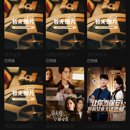
热播
热播
热播
邪王追妻
仙尊奶爸在都市
我的AI女友
已完结
已完结
已完结
邪王追妻
仙尊奶爸在都市
我的AI女友
未知
未知
未知
热播
热播
热播
穿越后宫假和尚
消失的空姐女友
让你当保安你和女业主谈恋爱